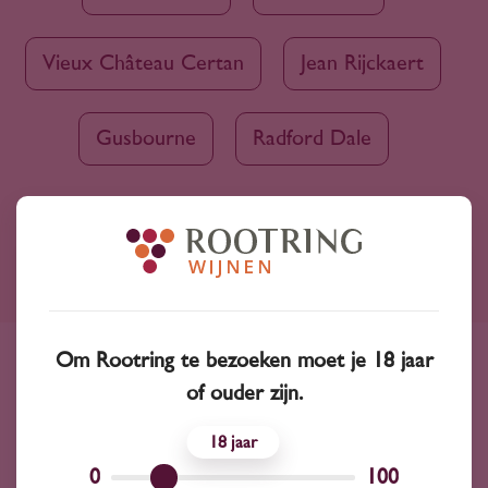
Vieux Château Certan
Jean Rijckaert
Gusbourne
Radford Dale
Ruim assortiment
4000+ wijnen in ons assortiment
Om Rootring te bezoeken moet je 18 jaar
Advies nodig?
of ouder zijn.
Wij kunnen je altijd adviseren
18
0
100
Wijnprofessionals