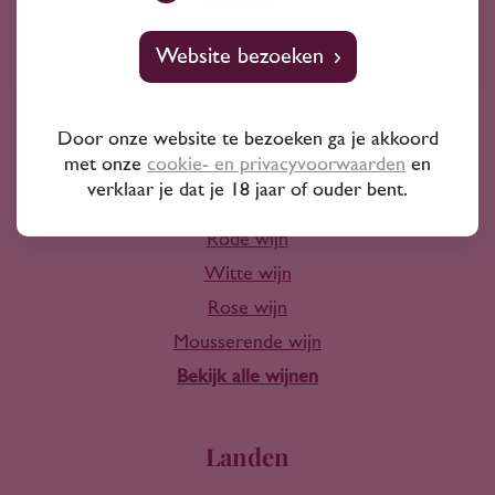
10+ jaar ervaring
Website bezoeken
Door onze website te bezoeken ga je akkoord
met onze
cookie- en privacyvoorwaarden
en
Wijn
verklaar je dat je 18 jaar of ouder bent.
Rode wijn
Witte wijn
Rose wijn
Mousserende wijn
Bekijk alle wijnen
Landen