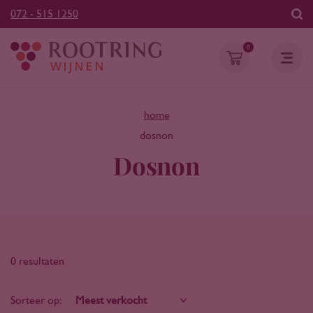
072 - 515 1250
0
home
dosnon
Dosnon
0 resultaten
Sorteer op: