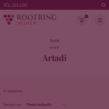
072 - 515 1250
0
home
artadi
Artadi
0 resultaten
Sorteer op: