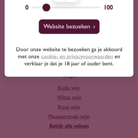
Wij kunnen je altijd adviseren
0
100
Wijnprofessionals
Website bezoeken
10+ jaar ervaring
Door onze website te bezoeken ga je akkoord
met onze
cookie- en privacyvoorwaarden
en
verklaar je dat je 18 jaar of ouder bent.
Wijn
Rode wijn
Witte wijn
Rose wijn
Mousserende wijn
Bekijk alle wijnen