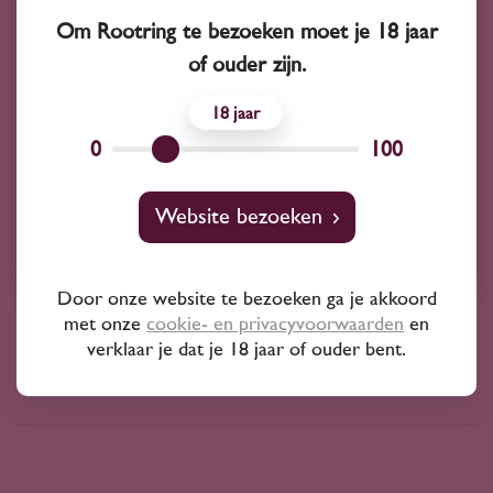
Om Rootring te bezoeken moet je 18 jaar
2024
Frankrijk
of ouder zijn.
Gilbert Picq Chablis aoc 1er Cru 'Vosgros'
2024
18
43
45
0
100
Chardonnay
Website bezoeken
Gilbert Picq
Door onze website te bezoeken ga je akkoord
met onze
cookie- en privacyvoorwaarden
en
verklaar je dat je 18 jaar of ouder bent.