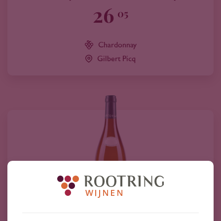
26
05
Chardonnay
Gilbert Picq