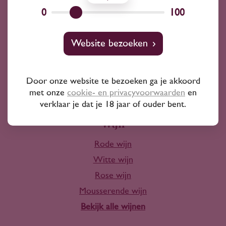
Wij kunnen je altijd adviseren
0
100
Wijnprofessionals
Website bezoeken
10+ jaar ervaring
Door onze website te bezoeken ga je akkoord
met onze
cookie- en privacyvoorwaarden
en
verklaar je dat je 18 jaar of ouder bent.
Wijn
Rode wijn
Witte wijn
Rose wijn
Mousserende wijn
Bekijk alle wijnen