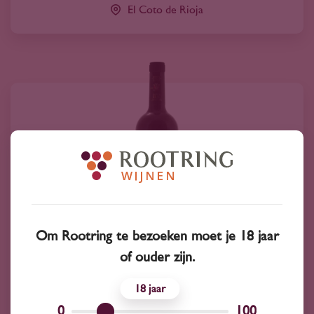
El Coto de Rioja
Om Rootring te bezoeken moet je 18 jaar
of ouder zijn.
2020
Spanje
Coto Real Reserva 2020
18
50
0
100