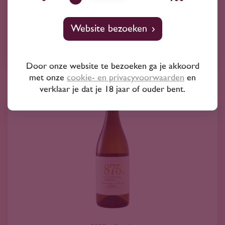
28
Website bezoeken
Tempranillo
El Coto de Rioja
Door onze website te bezoeken ga je akkoord
met onze
cookie- en privacyvoorwaarden
en
verklaar je dat je 18 jaar of ouder bent.