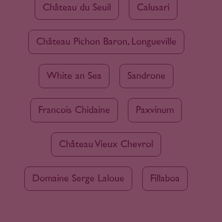
Château du Seuil
Calusari
Château Pichon Baron, Longueville
White an Sea
Sandrone
Francois Chidaine
Paxvinum
Château Vieux Chevrol
Domaine Serge Laloue
Fillaboa