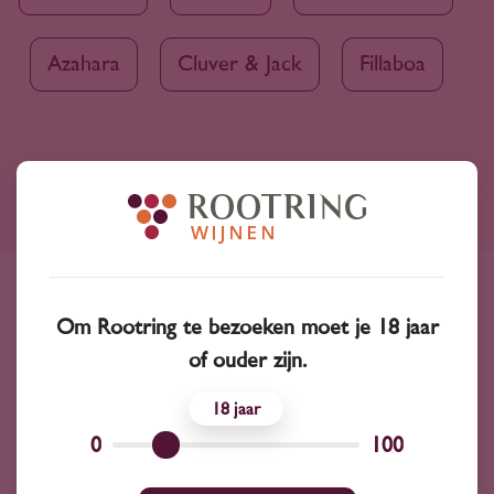
Azahara
Cluver & Jack
Fillaboa
Ruim assortiment
4000+ wijnen in ons assortiment
Advies nodig?
Om Rootring te bezoeken moet je 18 jaar
Wij kunnen je altijd adviseren
of ouder zijn.
18
Wijnprofessionals
0
100
10+ jaar ervaring