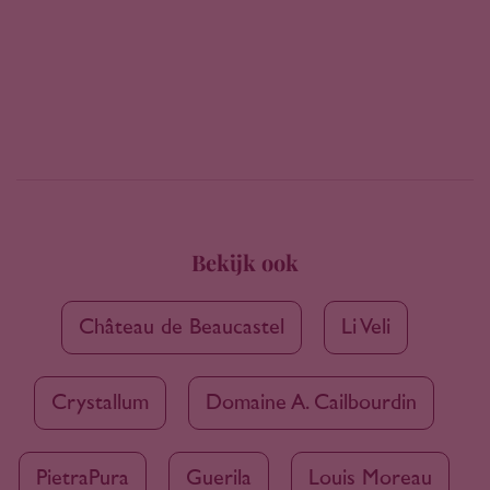
Bekijk ook
Château de Beaucastel
Li Veli
Crystallum
Domaine A. Cailbourdin
PietraPura
Guerila
Louis Moreau