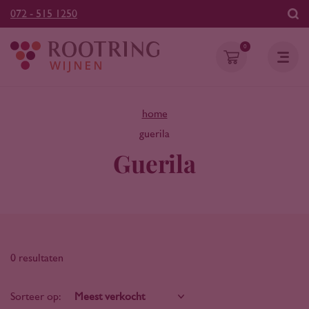
072 - 515 1250
0
home
guerila
Guerila
0 resultaten
Sorteer op: