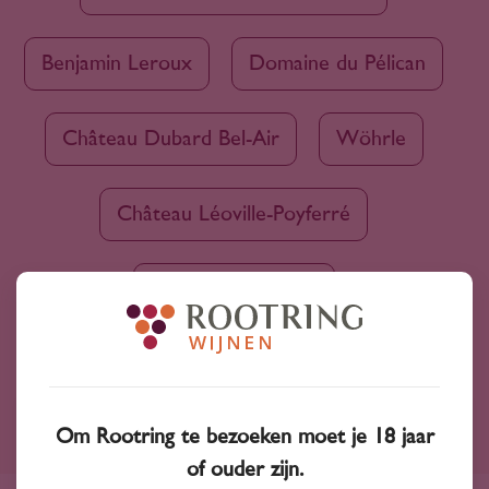
Benjamin Leroux
Domaine du Pélican
Château Dubard Bel-Air
Wöhrle
Château Léoville-Poyferré
Clos de la Roilette
Om Rootring te bezoeken moet je 18 jaar
Ruim assortiment
of ouder zijn.
4000+ wijnen in ons assortiment