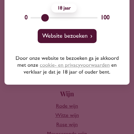
18
Advies nodig?
0
100
Wij kunnen je altijd adviseren
Website bezoeken
Wijnprofessionals
10+ jaar ervaring
Door onze website te bezoeken ga je akkoord
met onze
cookie- en privacyvoorwaarden
en
verklaar je dat je 18 jaar of ouder bent.
Wijn
Rode wijn
Witte wijn
Rose wijn