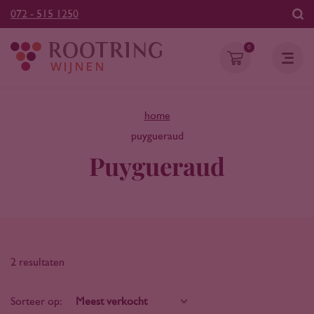
072 - 515 1250
0
home
puygueraud
Puygueraud
2 resultaten
Sorteer op: