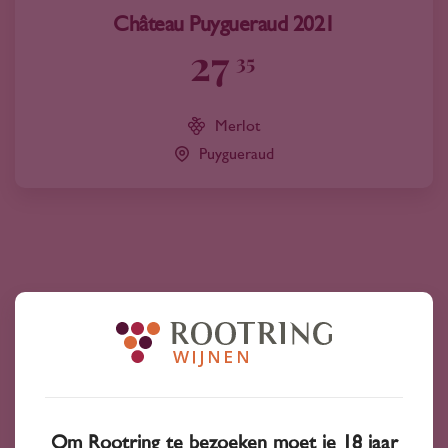
Château Puygueraud 2021
27
35
Merlot
Puygueraud
Bekijk ook
Om Rootring te bezoeken moet je 18 jaar