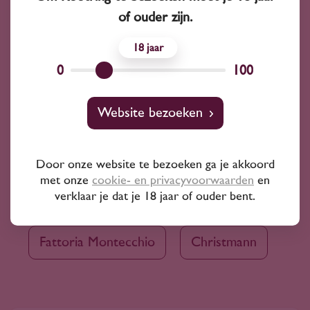
opus one
Gustavshof
of ouder zijn.
18
Château Fougueyrat
0
100
Domaine Clos Sainte Magdeleine
Website bezoeken
Gaja piemonte
Domaine Faiveley
Door onze website te bezoeken ga je akkoord
met onze
cookie- en privacyvoorwaarden
en
Fillaboa
Di Majo Norante
verklaar je dat je 18 jaar of ouder bent.
Fattoria Montecchio
Christmann