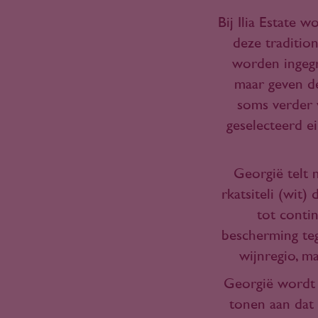
Bij Ilia Estate
deze traditio
worden ingegra
maar geven d
soms verder v
geselecteerd e
Georgië telt 
rkatsiteli (wit)
tot contin
bescherming teg
wijnregio, m
Georgië wordt 
tonen aan dat 