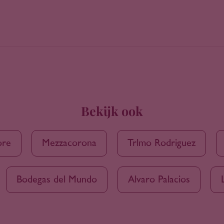
Bekijk ook
ore
Mezzacorona
Trlmo Rodriguez
Bodegas del Mundo
Alvaro Palacios