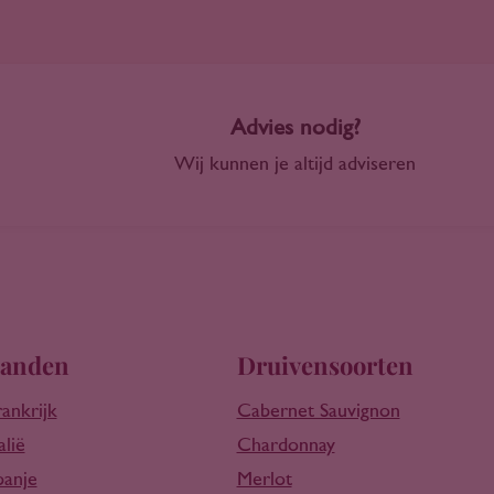
Advies nodig?
Wij kunnen je altijd adviseren
anden
Druivensoorten
rankrijk
Cabernet Sauvignon
alië
Chardonnay
panje
Merlot