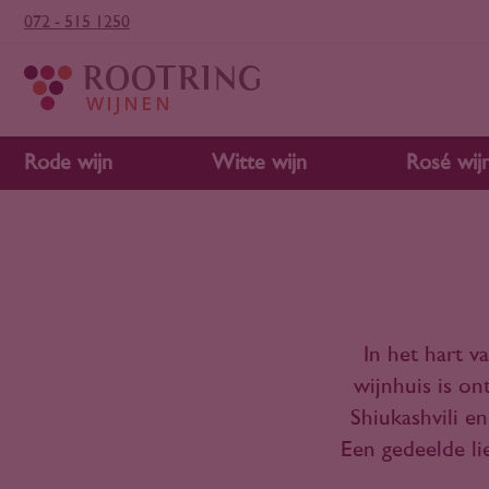
072 - 515 1250
Rode wijn
Witte wijn
Rosé wij
In het hart v
wijnhuis is o
Shiukashvili e
Een gedeelde li