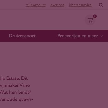
mijn account
over ons
klantenservice
0
Druivensoort
Proeverijen en meer
ia Estate. Dit
wijnmaker Vano
 Wat hen bindt?
uwenoude qvevri-