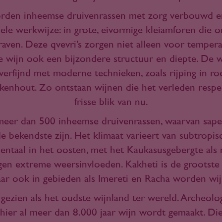
 worden inheemse druivenrassen met zorg verbouwd en
nele werkwijze: in grote, eivormige kleiamforen die 
ven. Deze qvevri’s zorgen niet alleen voor temperat
e wijn ook een bijzondere structuur en diepte. De 
erfijnd met moderne technieken, zoals rijping in roes
ikenhout. Zo ontstaan wijnen die het verleden resp
frisse blik van nu.
meer dan 500 inheemse druivenrassen, waarvan sape
 de bekendste zijn. Het klimaat varieert van subtropi
entaal in het oosten, met het Kaukasusgebergte als 
en extreme weersinvloeden. Kakheti is de grootste 
aar ook in gebieden als Imereti en Racha worden wi
gezien als het oudste wijnland ter wereld. Archeolo
hier al meer dan 8.000 jaar wijn wordt gemaakt. Die 