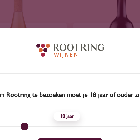
 Rootring te bezoeken moet je 18 jaar of ouder zi
2023
Georgië
2023
Georgië
Estate Orange 'Taoba'
Ilia Estate Saperavi 
18
2023
2023
17
35
18
05