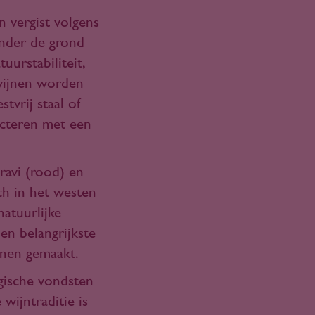
 vergist volgens
onder de grond
uurstabiliteit,
wijnen worden
tvrij staal of
ecteren met een
ravi (rood) en
sch in het westen
natuurlijke
en belangrijkste
jnen gemaakt.
gische vondsten
wijntraditie is