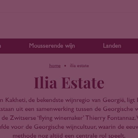
n
Mousserende wijn
Landen
home
ilia estate
Ilia Estate
an Kakheti, de bekendste wijnregio van Georgië, ligt Il
ntstaan uit een samenwerking tussen de Georgische 
n de Zwitserse ‘flying winemaker’ Thierry Fontannaz.
efde voor de Georgische wijncultuur, waarin de ee
methode nog altijd een centrale rol speelt.