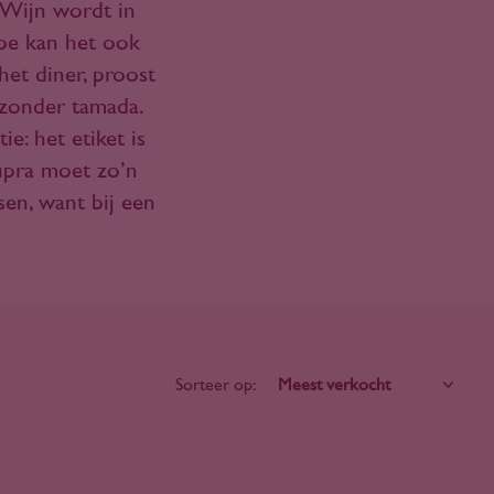
. Wijn wordt in
Hoe kan het ook
et diner, proost
 zonder tamada.
e: het etiket is
supra moet zo’n
sen, want bij een
Sorteer op: