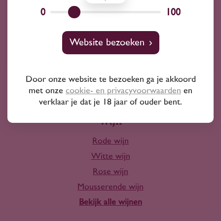
Wij kunnen je altijd adviseren
0
100
Wijnprofessionals
Website bezoeken
10+ jaar ervaring
Door onze website te bezoeken ga je akkoord
met onze
cookie- en privacyvoorwaarden
en
verklaar je dat je 18 jaar of ouder bent.
Wijn
Rode wijn
Witte wijn
Rose wijn
Mousserende wijn
Bekijk alle wijnen