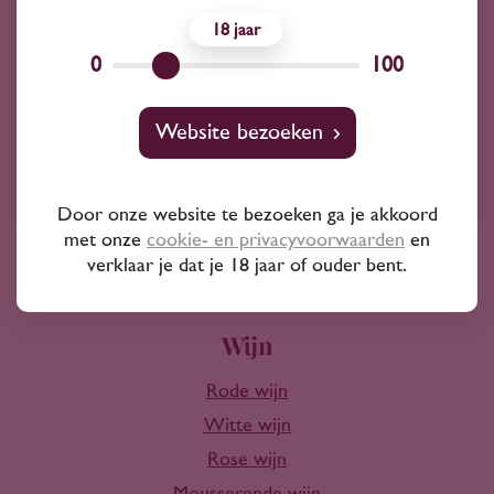
18
Advies nodig?
0
100
Wij kunnen je altijd adviseren
Website bezoeken
Wijnprofessionals
10+ jaar ervaring
Door onze website te bezoeken ga je akkoord
met onze
cookie- en privacyvoorwaarden
en
verklaar je dat je 18 jaar of ouder bent.
Wijn
Rode wijn
Witte wijn
Rose wijn