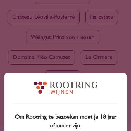
Château Léoville-Poyferré
Ilia Estate
Weingut Prinz von Hessen
Domaine Méo-Camuzet
Le Ormere
Nyetimber
Om Rootring te bezoeken moet je 18 jaar
Ruim assortiment
of ouder zijn.
4000+ wijnen in ons assortiment