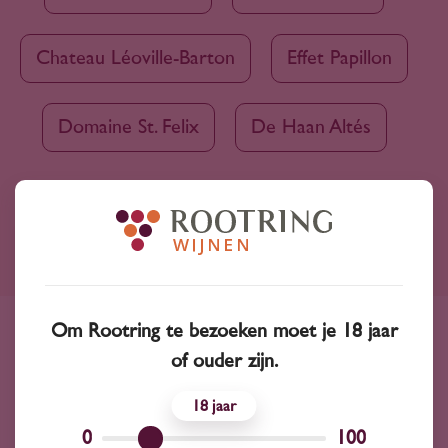
Chateau Léoville-Barton
Effet Papillon
Domaine St. Felix
De Haan Altés
Ruim assortiment
4000+ wijnen in ons assortiment
Om Rootring te bezoeken moet je 18 jaar
Advies nodig?
of ouder zijn.
Wij kunnen je altijd adviseren
18
0
100
Wijnprofessionals