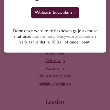
10+ jaar ervaring
Website bezoeken
Door onze website te bezoeken ga je akkoord
met onze
cookie- en privacyvoorwaarden
en
Wijn
verklaar je dat je 18 jaar of ouder bent.
Rode wijn
Witte wijn
Rose wijn
Mousserende wijn
Bekijk alle wijnen
Landen