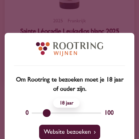
2025
Frankrijk
Sainte Léocadie Leukadios blanc 2025
10
95
Marsanne
Domaine Sainte Léocadie
Om Rootring te bezoeken moet je 18 jaar
of ouder zijn.
18
0
100
Website bezoeken