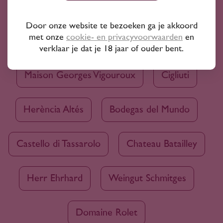
Bekijk ook
Door onze website te bezoeken ga je akkoord
met onze
cookie- en privacyvoorwaarden
en
Glas Elegance
verklaar je dat je 18 jaar of ouder bent.
Maison Georges Vigouroux
Cigliuti
Herència Altés
Bodegas del Mundo
Castello di Tassarolo
Chateau Batailley
Herr Ehrhard
Weingut Schmitges
Domaine Rolet