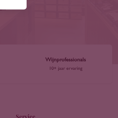
len
Wijnprofessionals
10+ jaar ervaring
Service