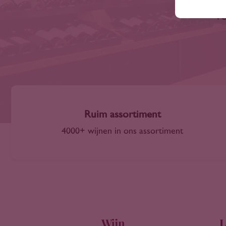
ve
Ruim assortiment
4000+ wijnen in ons assortiment
Wijn
L