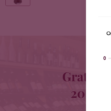
Om
0
Gratis b
20 km o