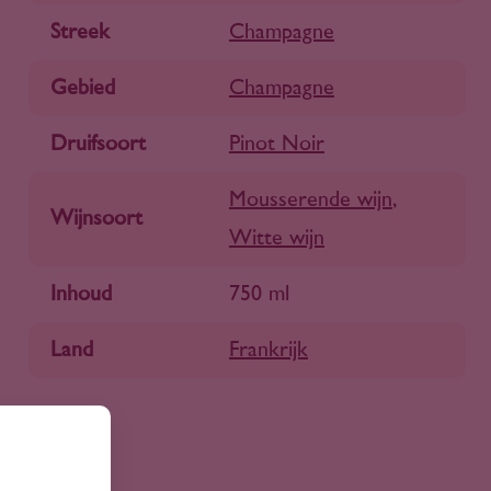
Streek
Champagne
Gebied
Champagne
Druifsoort
Pinot Noir
Mousserende wijn
,
Wijnsoort
Witte wijn
Inhoud
750 ml
Land
Frankrijk