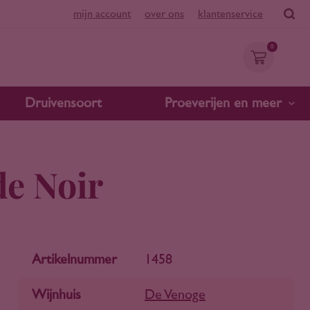
mijn account
over ons
klantenservice
0
Druivensoort
Proeverijen en meer
de Noir
Artikelnummer
1458
Wijnhuis
De Venoge