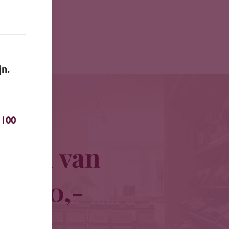
jn.
100
traal van
 € 100,-