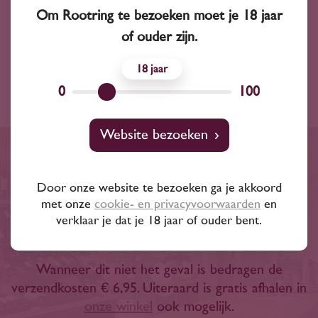
Inhoud
Om Rootring te bezoeken moet je 18 jaar
750 ml
of ouder zijn.
Land
Frankrijk
18
0
100
Website bezoeken
Gratis bezorgd binnen een
Door onze website te bezoeken ga je akkoord
straal van 20 km of bij
met onze
cookie- en privacyvoorwaarden
en
besteding van € 100,-
verklaar je dat je 18 jaar of ouder bent.
Wanneer dit niet het geval is bedragen de
verzendkosten € 6,95. Uiteraard is gratis afhalen in
onze winkel
ook mogelijk.