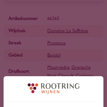
Artikelnummer
66265
Wijnhuis
Domaine La Suffrène
Streek
Provence
Gebied
Bandol
Mourvèdre
,
Grenache
Druifsoort
Noir
,
Cinsault
,
Carignan
Wijnsoort
Rosé wijn
Jaargang
2025