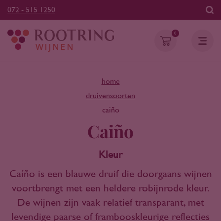
072 - 515 1250
0
home
druivensoorten
caiño
Caiño
Kleur
Caíño is een blauwe druif die doorgaans wijnen
voortbrengt met een heldere robijnrode kleur.
De wijnen zijn vaak relatief transparant, met
levendige paarse of frambooskleurige reflecties