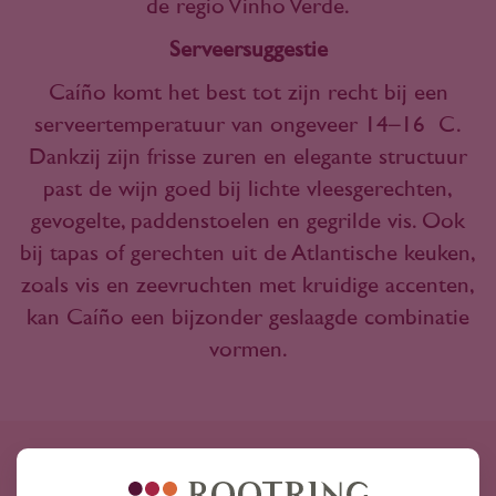
de regio Vinho Verde.
Serveersuggestie
Caíño komt het best tot zijn recht bij een
serveertemperatuur van ongeveer 14–16 °C.
Dankzij zijn frisse zuren en elegante structuur
past de wijn goed bij lichte vleesgerechten,
gevogelte, paddenstoelen en gegrilde vis. Ook
bij tapas of gerechten uit de Atlantische keuken,
zoals vis en zeevruchten met kruidige accenten,
kan Caíño een bijzonder geslaagde combinatie
vormen.
0 resultaten