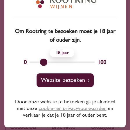
Sorteer op:
Om Rootring te bezoeken moet je 18 jaar
of ouder zijn.
18
0
100
Website bezoeken
Bekijk ook
Door onze website te bezoeken ga je akkoord
Antao Vaz
Prosecco
Roscetto
met onze
cookie- en privacyvoorwaarden
en
verklaar je dat je 18 jaar of ouder bent.
Cococciola
Brachetto
Öküzgözü