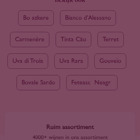
Boğazkere
Bianco d'Alessano
Carmenère
Tinta Cão
Terret
Uva di Troia
Uva Rara
Gouveio
Bovale Sardo
Fetească Neagră
Ruim assortiment
4000+ wijnen in ons assortiment