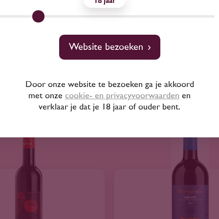
18
i Chianti Classico docg
Nespoli Sangiovese 
stello di Brolio' 2022
Rubicone igt 'Filarin
63
9
10
65
Website bezoeken
Sangiovese
Sangiovese
Ricasoli
Door onze website te bezoeken ga je akkoord
Poderi dal Nespoli 
met onze
cookie- en privacyvoorwaarden
en
verklaar je dat je 18 jaar of ouder bent.