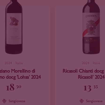
2024
Italië
2024
Italië
iziano Morellino di
Ricasoli Chianti docg
no docg 'Lohsa' 2024
Ricasoli' 2024
18
13
50
35
Sangiovese
Sangiovese