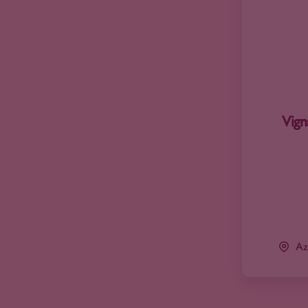
Jura
Kamptal
Klein Karoo
La Mancha
Lac de Bienne
Langedijk
Languedoc-Roussillon
Vign
Lazio
Levante
Ligurië
Limburg
Lissabon
Loire
Az
Lombardije
Maasvallei Limburg
Marken
Marlborough