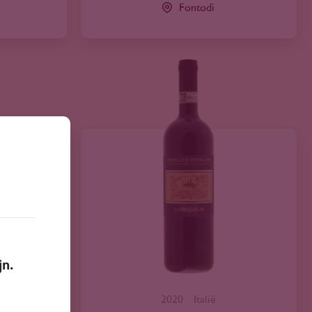
Fontodi
jn.
2020
Italië