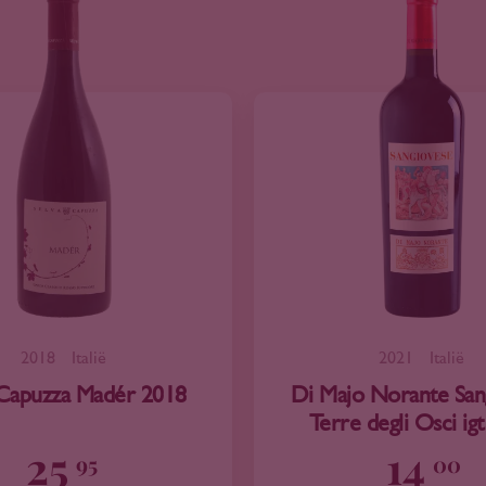
2018
Italië
2021
Italië
 Capuzza Madér 2018
Di Majo Norante San
Terre degli Osci ig
25
14
95
00