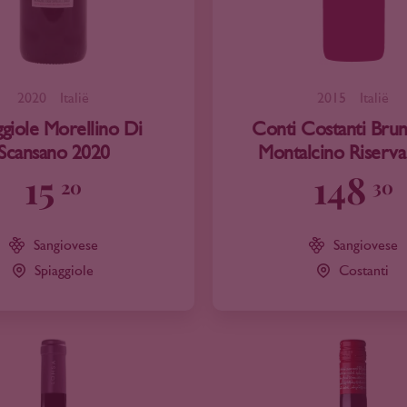
2020
Italië
2015
Italië
ggiole Morellino Di
Conti Costanti Brun
Scansano 2020
Montalcino Riserv
15
148
20
30
Sangiovese
Sangiovese
Spiaggiole
Costanti