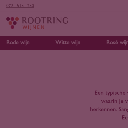
072 - 515 1250
Rode wijn
Witte wijn
Rosé wij
Een typische 
waarin je v
herkennen. Sang
Ee