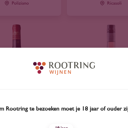
Poliziano
Ricasoli
 Rootring te bezoeken moet je 18 jaar of ouder zi
2022
Italië
2025
Italië