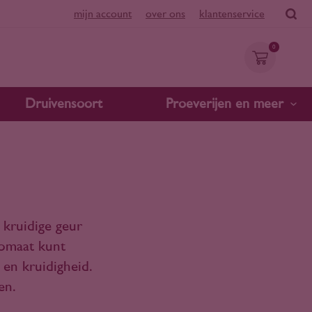
mijn account
over ons
klantenservice
0
Druivensoort
Proeverijen en meer
 kruidige geur
 tomaat kunt
 en kruidigheid.
en.