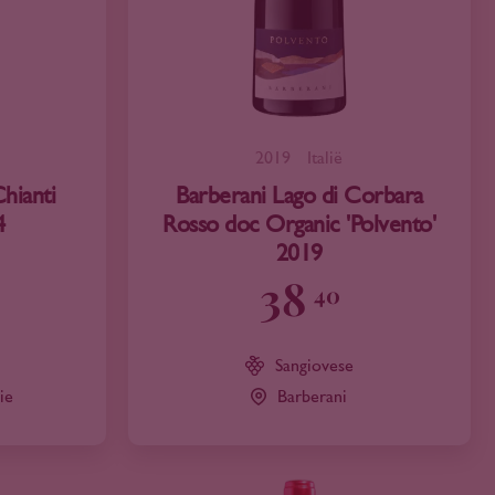
2019
Italië
hianti
Barberani Lago di Corbara
4
Rosso doc Organic 'Polvento'
2019
38
40
Sangiovese
ie
Barberani