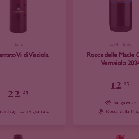
Italië
2024
Italië
amato Vi di Visciola
Rocca delle Macìe C
Vernaiolo 202
12
15
22
25
Sangiovese
ienda agricola vignamato
Rocca della Mac