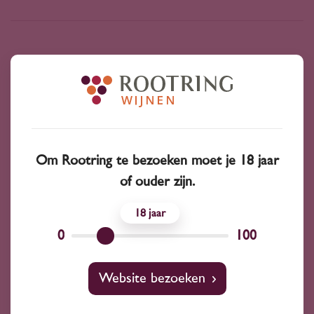
Bekijk ook
Verdello
Alvarinho
Muscat
Om Rootring te bezoeken moet je 18 jaar
Grechetto
Gutedel
Vermentino
of ouder zijn.
Listán Negro
Carignan
Glera
18
0
100
Muscardin
Website bezoeken