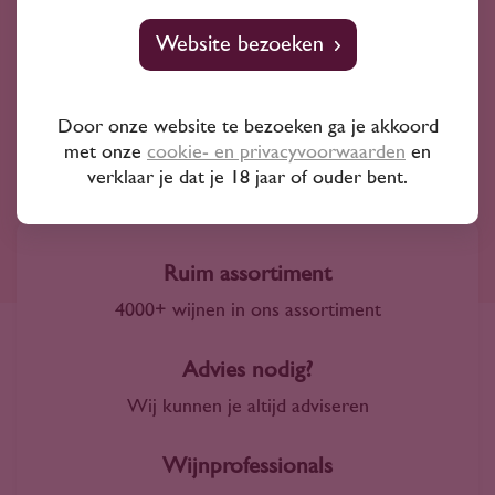
Cannonau
Hárslevelű
Grenache
Website bezoeken
Zinfandel
Door onze website te bezoeken ga je akkoord
met onze
cookie- en privacyvoorwaarden
en
verklaar je dat je 18 jaar of ouder bent.
Ruim assortiment
4000+ wijnen in ons assortiment
Advies nodig?
Wij kunnen je altijd adviseren
Wijnprofessionals