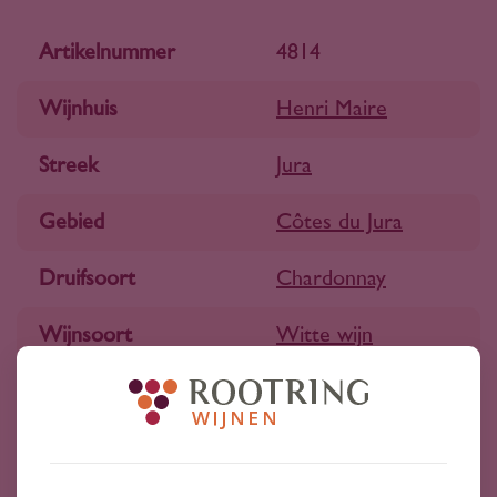
Artikelnummer
4814
Wijnhuis
Henri Maire
Streek
Jura
Gebied
Côtes du Jura
Druifsoort
Chardonnay
Wijnsoort
Witte wijn
Jaargang
2023
Inhoud
750 ml