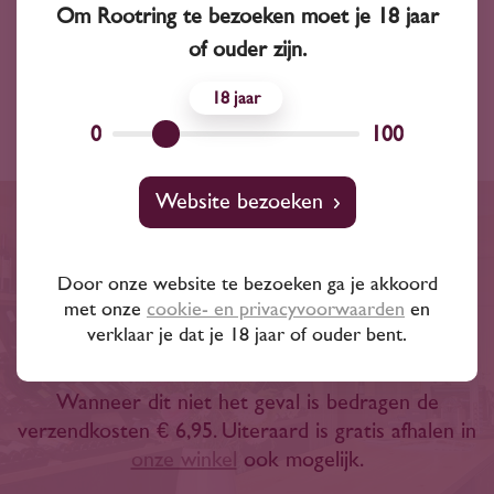
Alchohol
13.00 %
Om Rootring te bezoeken moet je 18 jaar
of ouder zijn.
Land
Frankrijk
18
0
100
Website bezoeken
Gratis bezorgd binnen een
straal van 20 km of bij
Door onze website te bezoeken ga je akkoord
met onze
cookie- en privacyvoorwaarden
en
besteding van € 100,-
verklaar je dat je 18 jaar of ouder bent.
Wanneer dit niet het geval is bedragen de
verzendkosten € 6,95. Uiteraard is gratis afhalen in
onze winkel
ook mogelijk.