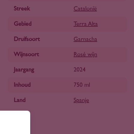
Streek
Catalonië
Gebied
Terra Alta
Druifsoort
Garnacha
Wijnsoort
Rosé wijn
Jaargang
2024
Inhoud
750 ml
Land
Spanje