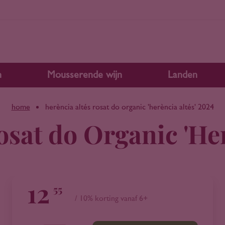
n
Mousserende wijn
Landen
home
herència altés rosat do organic 'herència altés' 2024
osat do Organic 'Her
12
55
/ 10% korting vanaf 6+