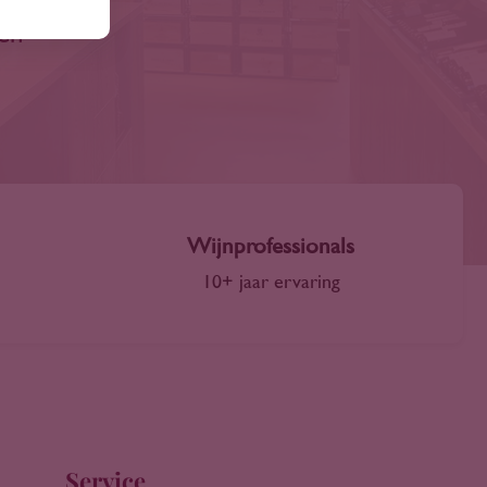
len
Wijnprofessionals
10+ jaar ervaring
Service