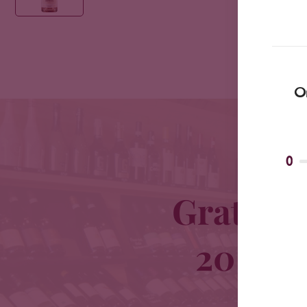
Om
0
Gratis b
20 km o