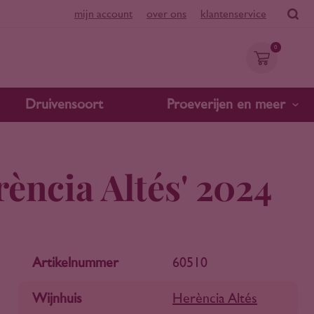
mijn account
over ons
klantenservice
0
Druivensoort
Proeverijen en meer
ència Altés' 2024
Artikelnummer
60510
Wijnhuis
Herència Altés