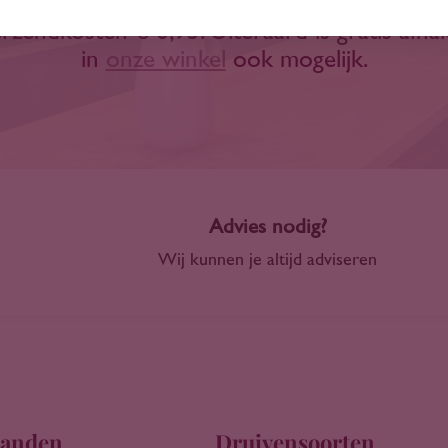
Wanneer dit niet het geval is bedragen de
rzendkosten € 6,95. Uiteraard is gratis afha
in
onze winkel
ook mogelijk.
Advies nodig?
Wij kunnen je altijd adviseren
anden
Druivensoorten