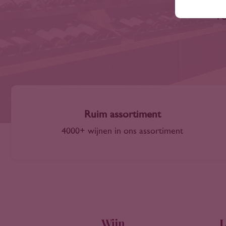
ve
Ruim assortiment
4000+ wijnen in ons assortiment
Wijn
L