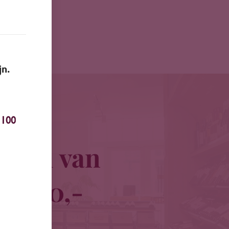
jn.
100
traal van
 € 100,-