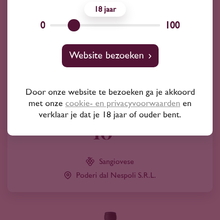
18
0
100
Website bezoeken
2023
Italië
Door onze website te bezoeken ga je akkoord
Nespoli Sangiovese Romagna doc Organic
met onze
cookie- en privacyvoorwaarden
en
'Poderi Nespoli' 2023
verklaar je dat je 18 jaar of ouder bent.
10
50
Sangiovese
Poderi dal Nespoli S.R.L.