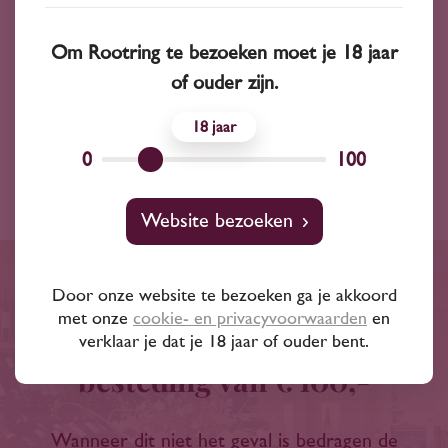
Wijnsoort
wijn
Om Rootring te bezoeken moet je 18 jaar
of ouder zijn.
Inhoud
750 ml
18
Land
Italië
0
100
Website bezoeken
Door onze website te bezoeken ga je akkoord
Gratis bezorgd binnen een
met onze
cookie- en privacyvoorwaarden
en
straal van 20 km of bij
verklaar je dat je 18 jaar of ouder bent.
besteding van € 100,-
Wanneer dit niet het geval is bedragen de