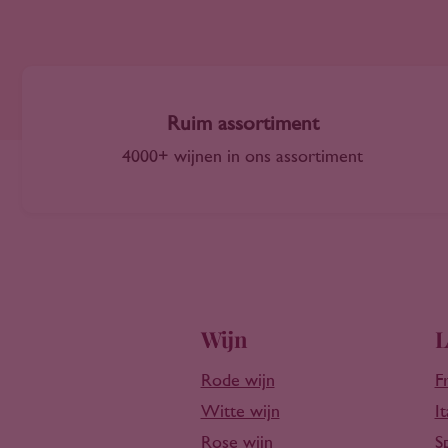
Castilla-La Mancha
2011
Catalonië
2012
Central Valley Chili
2013
Central Valley VS
2014
Chablis
Ruim assortiment
2015
Champagne
4000+ wijnen in ons assortiment
2016
Charante
2017
Chianti
2018
Coastal Region
2019
Cocuimbo Valley
2020
Corsica
2021
Côteaux de l'Atlas
2022
Wijn
L
Dão
2023
Diyarbakir
2024
Rode wijn
F
Douro
2025
Witte wijn
It
Eger
2026
Rose wijn
S
Elzas