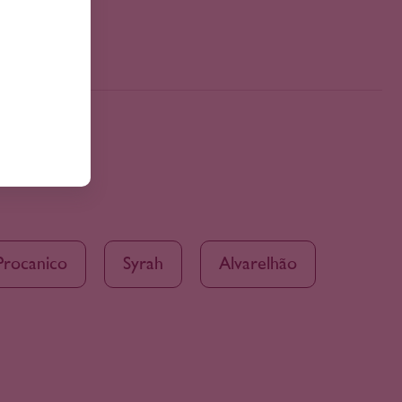
Procanico
Syrah
Alvarelhão