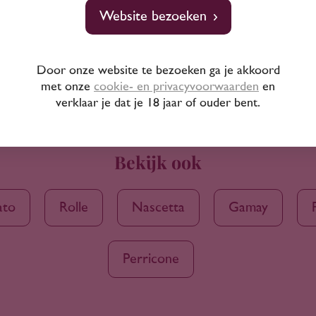
Website bezoeken
Door onze website te bezoeken ga je akkoord
met onze
cookie- en privacyvoorwaarden
en
verklaar je dat je 18 jaar of ouder bent.
Bekijk ook
ato
Rolle
Nascetta
Gamay
Perricone