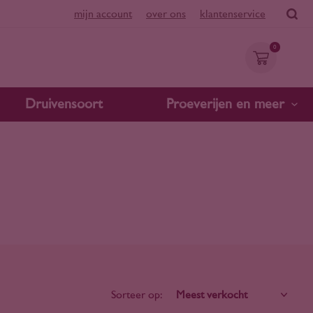
mijn account
over ons
klantenservice
0
Druivensoort
Proeverijen en meer
Sorteer op: