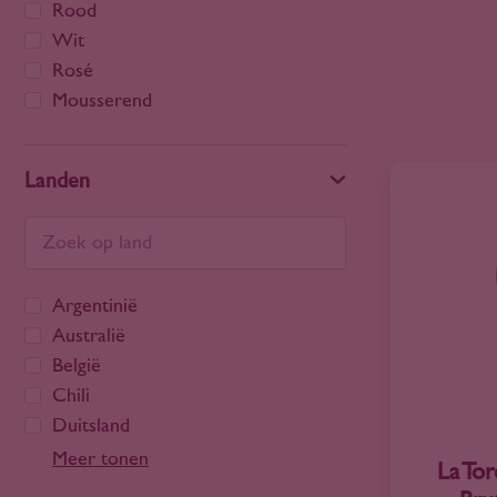
Rood
Wit
Rosé
Mousserend
Landen
Argentinië
Australië
België
Chili
Duitsland
Frankrijk
Meer tonen
La To
Georgië