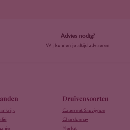
Advies nodig?
Wij kunnen je altijd adviseren
anden
Druivensoorten
rankrijk
Cabernet Sauvignon
alië
Chardonnay
panje
Merlot