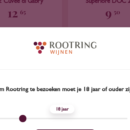
t 'Cuvée di Gabry'
Superiore DOC 
12
9
65
50
Merlot
Garganega
La Tordera
Valpantena
 Rootring te bezoeken moet je 18 jaar of ouder zi
18