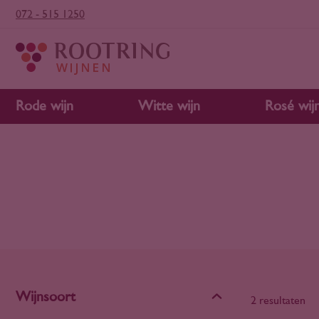
072 - 515 1250
Rode wijn
Witte wijn
Rosé wij
Wijnsoort
2 resultaten