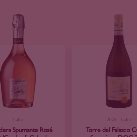
Italië
2025
Italië
rdera Spumante Rosé
Torre del Falasco C