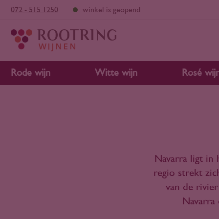
072 - 515 1250
winkel is geopend
Rode wijn
Witte wijn
Rosé wij
Navarra ligt in
regio strekt zi
van de rivie
Navarra 