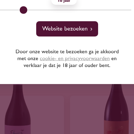
18
Salvaje tinto
19
50
9
95
Website bezoeken
Garnacha Negra
Azul y Garanza
Chardonnay
Door onze website te bezoeken ga je akkoord
met onze
cookie- en privacyvoorwaarden
en
verklaar je dat je 18 jaar of ouder bent.