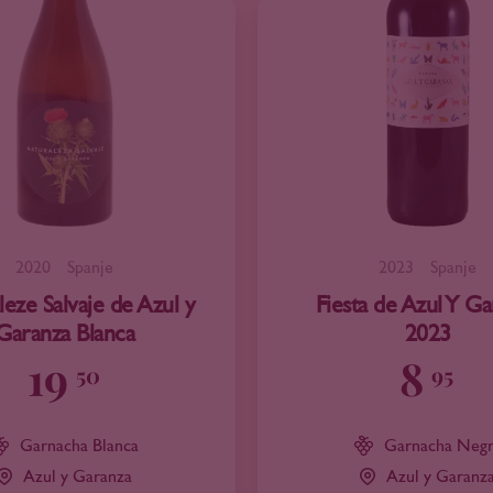
2020
Spanje
2023
Spanje
eze Salvaje de Azul y
Fiesta de Azul Y G
Garanza Blanca
2023
19
8
50
95
Garnacha Blanca
Garnacha Neg
Azul y Garanza
Azul y Garanz