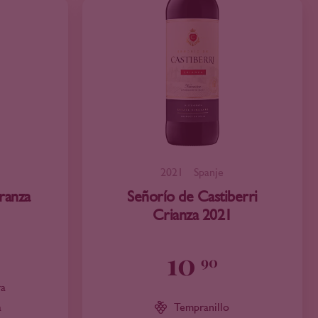
2021
Spanje
aranza
Señorío de Castiberri
Crianza 2021
10
90
ra
a
Tempranillo