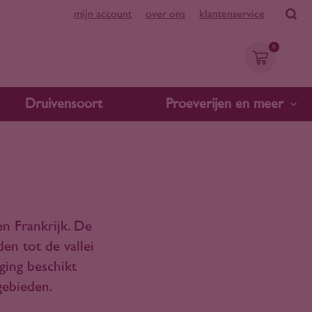
mijn account
over ons
klantenservice
0
Druivensoort
Proeverijen en meer
en Frankrijk. De
en tot de vallei
ging beschikt
gebieden.