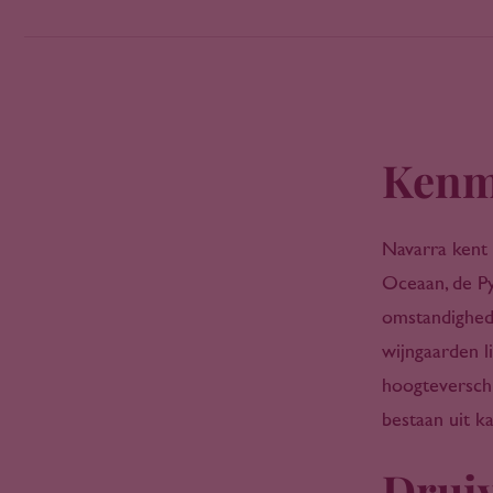
Côt
Counoise
Courbu
Croatina
Doina Blanca
Kenm
Dolcetto
Dornfelder
Encruzado
Navarra kent 
Erbamat
Oceaan, de Py
Falanghina
omstandighed
Famoso
Favorita
wijngaarden l
Fernão
hoogteverschi
Fetească Neagră
bestaan uit ka
Fetească Regală
Fiano
Druiv