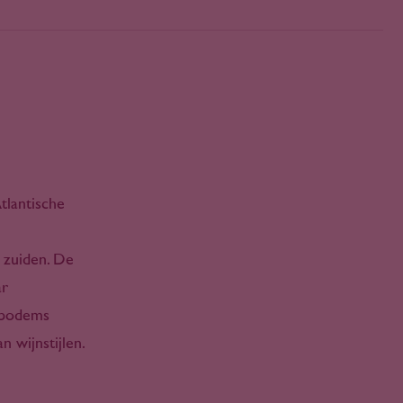
tlantische
 zuiden. De
ar
e bodems
n wijnstijlen.