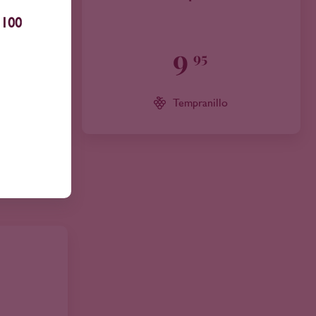
100
9
95
Tempranillo