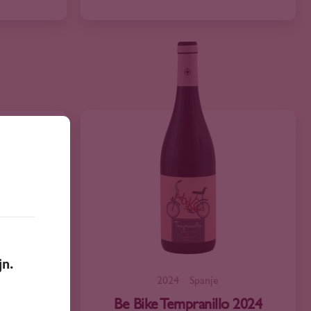
jn.
2024
Spanje
y 2024
Be Bike Tempranillo 2024