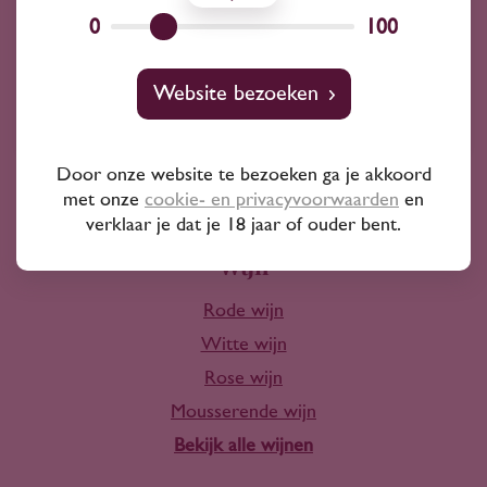
Wij kunnen je altijd adviseren
0
100
Wijnprofessionals
Website bezoeken
10+ jaar ervaring
Door onze website te bezoeken ga je akkoord
met onze
cookie- en privacyvoorwaarden
en
verklaar je dat je 18 jaar of ouder bent.
Wijn
Rode wijn
Witte wijn
Rose wijn
Mousserende wijn
Bekijk alle wijnen