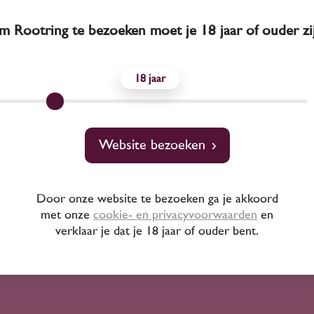
 Rootring te bezoeken moet je 18 jaar of ouder zi
2020
Italië
2020
Italië
18
di Flaccianello Della
Fontodi Vigna del 
Pieve 2020
Chianti Classico 
140
75
00
70
Website bezoeken
Sangiovese
Sangiovese
Door onze website te bezoeken ga je akkoord
Fontodi
Fontodi
met onze
cookie- en privacyvoorwaarden
en
verklaar je dat je 18 jaar of ouder bent.