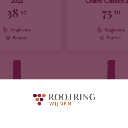
2022
Chianti Classico 
38
75
95
70
Sangiovese
Sangiovese
Fontodi
Fontodi