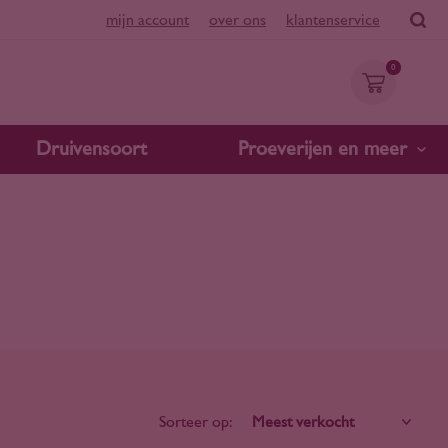
mijn account
over ons
klantenservice
0
Druivensoort
Proeverijen en meer
Sorteer op: