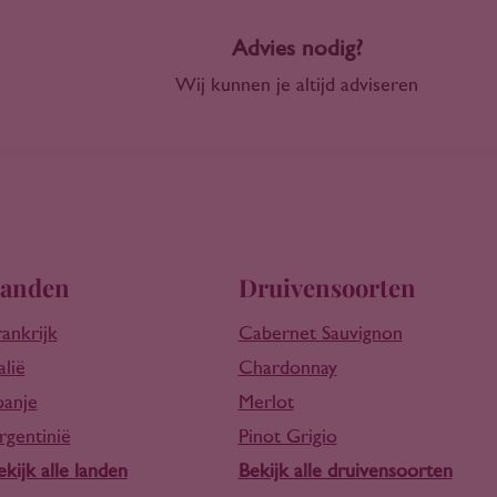
Advies nodig?
Wij kunnen je altijd adviseren
anden
Druivensoorten
rankrijk
Cabernet Sauvignon
alië
Chardonnay
panje
Merlot
rgentinië
Pinot Grigio
ekijk alle landen
Bekijk alle druivensoorten