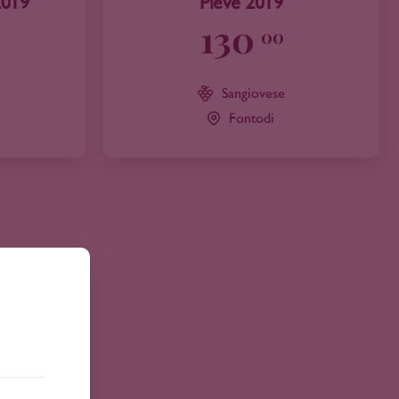
2019
Pieve 2019
130
00
Sangiovese
Fontodi