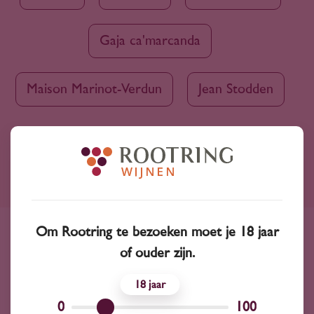
Gaja ca'marcanda
Maison Marinot-Verdun
Jean Stodden
Ruim assortiment
4000+ wijnen in ons assortiment
Om Rootring te bezoeken moet je 18 jaar
Advies nodig?
of ouder zijn.
Wij kunnen je altijd adviseren
18
0
100
Wijnprofessionals