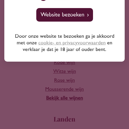
10+ jaar ervaring
Website bezoeken
Door onze website te bezoeken ga je akkoord
met onze
cookie- en privacyvoorwaarden
en
Wijn
verklaar je dat je 18 jaar of ouder bent.
Rode wijn
Witte wijn
Rose wijn
Mousserende wijn
Bekijk alle wijnen
Landen