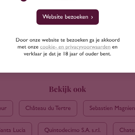
Website bezoeken
Door onze website te bezoeken ga je akkoord
met onze
cookie- en privacyvoorwaarden
en
verklaar je dat je 18 jaar of ouder bent.
Bekijk ook
eur
Château du Tertre
Sebastien Magnien
Santa Lucia
Quintodecimo S.A. s.r.l.
Chate