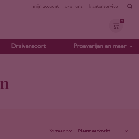
mijn account
over ons
klantenservice
0
Druivensoort
Proeverijen en meer
nn
Sorteer op: