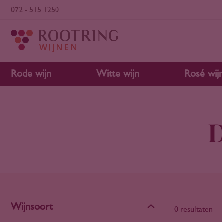
072 - 515 1250
Rode wijn
Witte wijn
Rosé wij
D
Wijnsoort
0 resultaten