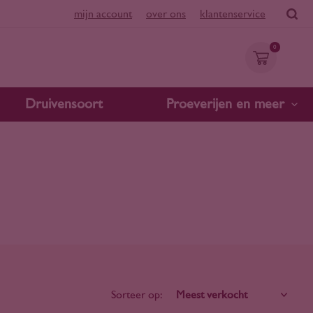
mijn account
over ons
klantenservice
0
Druivensoort
Proeverijen en meer
Sorteer op: