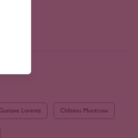
Gustave Lorentz
Château Montrose