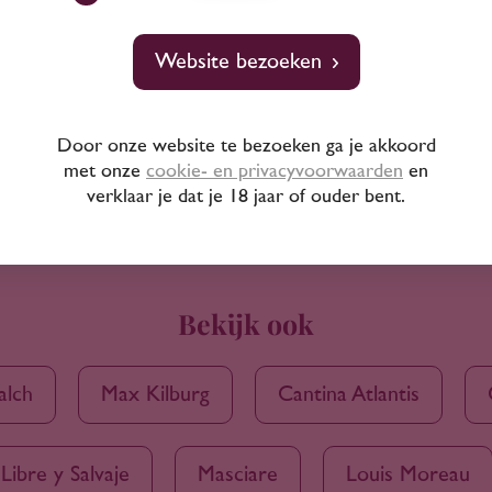
Website bezoeken
Door onze website te bezoeken ga je akkoord
met onze
cookie- en privacyvoorwaarden
en
verklaar je dat je 18 jaar of ouder bent.
Bekijk ook
alch
Max Kilburg
Cantina Atlantis
Libre y Salvaje
Masciare
Louis Moreau