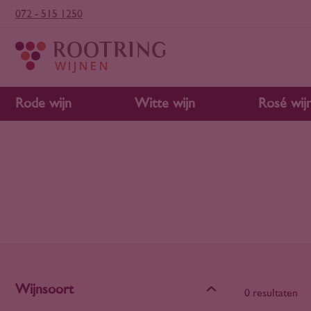
072 - 515 1250
Rode wijn
Witte wijn
Rosé wij
Wijnsoort
0 resultaten