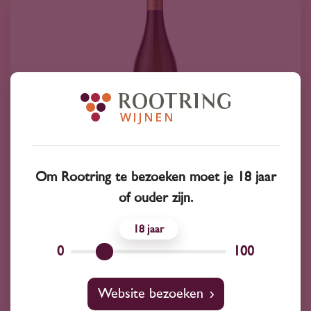
Om Rootring te bezoeken moet je 18 jaar
2025
Italië
of ouder zijn.
Elena Walch Pinot Bianco 2025
18
10
18
0
100
Pinot Bianco
Elena Walch
Website bezoeken