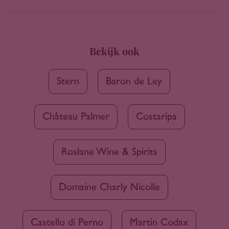
Bekijk ook
Stern
Baron de Ley
Château Palmer
Costaripa
Roslane Wine & Spirits
Domaine Charly Nicolle
Castello di Perno
Martin Codax