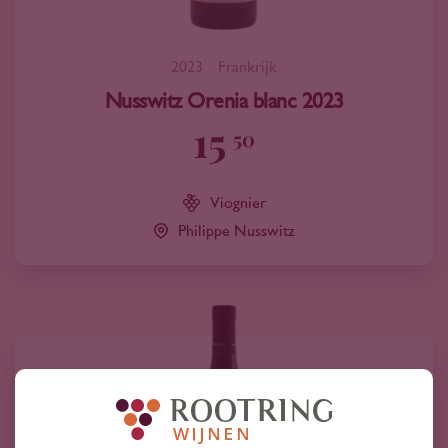
2023
Frankrijk
Nusswitz Orenia blanc 2023
15
50
Viognier
Philippe Nusswitz