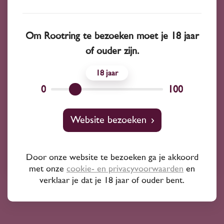
Om Rootring te bezoeken moet je 18 jaar
of ouder zijn.
2021
Frankrijk
18
Nusswitz Orenia rouge 2021
0
100
14
50
Website bezoeken
Syrah
Philippe Nusswitz
Door onze website te bezoeken ga je akkoord
met onze
cookie- en privacyvoorwaarden
en
verklaar je dat je 18 jaar of ouder bent.