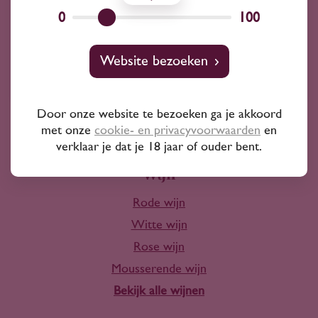
Wij kunnen je altijd adviseren
0
100
Wijnprofessionals
Website bezoeken
10+ jaar ervaring
Door onze website te bezoeken ga je akkoord
met onze
cookie- en privacyvoorwaarden
en
verklaar je dat je 18 jaar of ouder bent.
Wijn
Rode wijn
Witte wijn
Rose wijn
Mousserende wijn
Bekijk alle wijnen