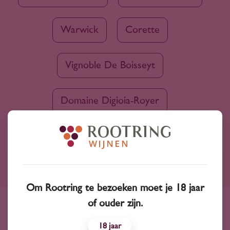
Warwick
Corette
Vignoble De Boisseyt
Domaine Digioia-Royer
Ruim assortiment
Om Rootring te bezoeken moet je 18 jaar
4000+ wijnen in ons assortiment
of ouder zijn.
Advies nodig?
18