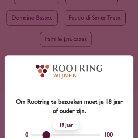
Domaine Bassac
Feudo di Santa Tresa
Famille j.m. cazes
Ruim assortiment
4000+ wijnen in ons assortiment
Om Rootring te bezoeken moet je 18 jaar
Advies nodig?
of ouder zijn.
Wij kunnen je altijd adviseren
18
0
100
Wijnprofessionals