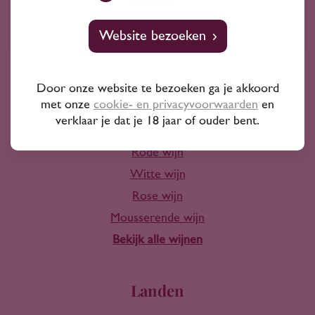
10+ jaar ervaring
Website bezoeken
Door onze website te bezoeken ga je akkoord
met onze
cookie- en privacyvoorwaarden
en
Wijn
verklaar je dat je 18 jaar of ouder bent.
Rode wijn
Witte wijn
Rose wijn
Mousserende wijn
Bekijk alle wijnen
Landen