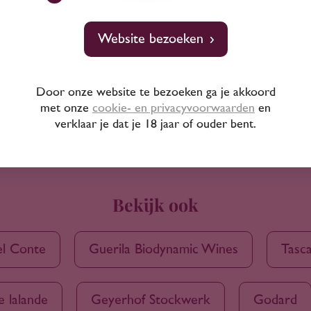
Website bezoeken
Door onze website te bezoeken ga je akkoord
met onze
cookie- en privacyvoorwaarden
en
verklaar je dat je 18 jaar of ouder bent.
Bekijk ook
el Conte
Guerila Biodynamic Wines
Tasca
e lalande
Geyerhof Stockwerk
Godard