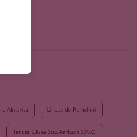
 d'Almerita
Lindes de Remelluri
Tenuta Ulisse Soc. Agricola S.N.C.