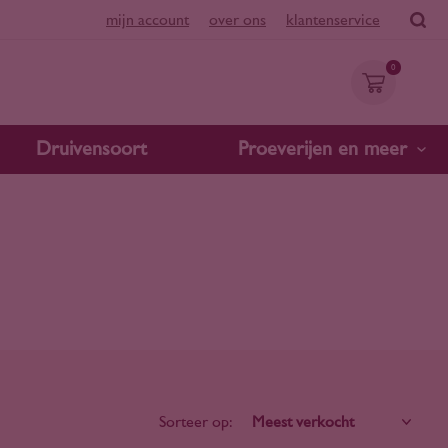
mijn account
over ons
klantenservice
0
Druivensoort
Proeverijen en meer
Sorteer op: