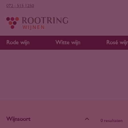
072 - 515 1250
Rode wijn
Witte wijn
Rosé wij
Wijnsoort
0 resultaten