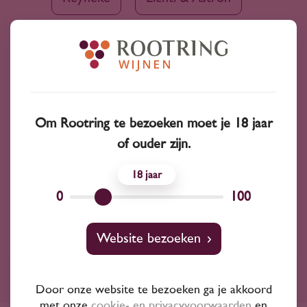
Château de Giscours
Riedel
Château pape clément
Om Rootring te bezoeken moet je 18 jaar
Château La Croix Romane
of ouder zijn.
18
Weingut Schlössli
Max Kilburg
0
100
Website bezoeken
Ruim assortiment
Door onze website te bezoeken ga je akkoord
met onze
cookie- en privacyvoorwaarden
en