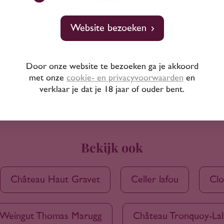
Website bezoeken
Door onze website te bezoeken ga je akkoord
met onze
cookie- en privacyvoorwaarden
en
verklaar je dat je 18 jaar of ouder bent.
Bekijk ook
Château Haut Gravet
Celler lafou
Clo
Weingut Thomas Marugg
Château Tronquoy-La