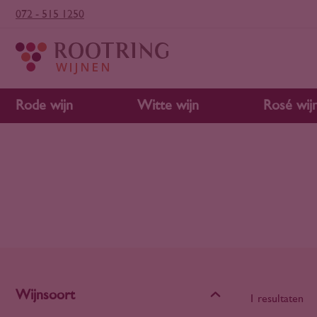
072 - 515 1250
Rode wijn
Witte wijn
Rosé wij
Wijnsoort
1 resultaten