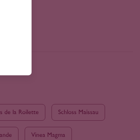
s de la Roilette
Schloss Maissau
lande
Vinea Magma