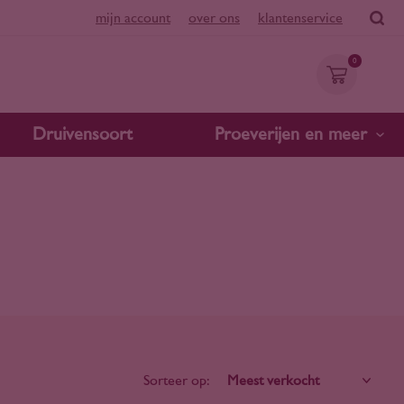
mijn account
over ons
klantenservice
0
Druivensoort
Proeverijen en meer
Sorteer op: