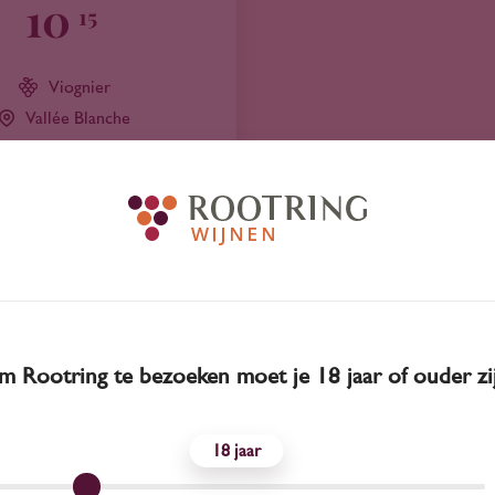
10
15
Viognier
Vallée Blanche
 Rootring te bezoeken moet je 18 jaar of ouder zi
18