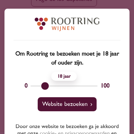
Château Dubard Bel-Air
Vallée Blanche
Crystallum
Om Rootring te bezoeken moet je 18 jaar
Domaine chavy-chouet
Tre Monti
of ouder zijn.
18
de Moya
Quintodecimo S.A. s.r.l.
0
100
Website bezoeken
Ruim assortiment
Door onze website te bezoeken ga je akkoord
met onze
cookie- en privacyvoorwaarden
en