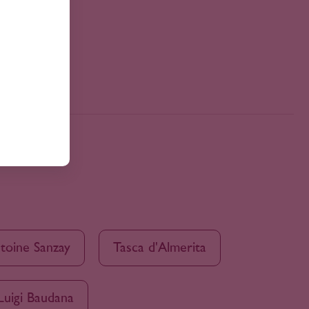
toine Sanzay
Tasca d'Almerita
Luigi Baudana