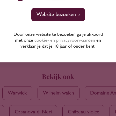
Website bezoeken
Door onze website te bezoeken ga je akkoord
met onze
cookie- en privacyvoorwaarden
en
verklaar je dat je 18 jaar of ouder bent.
Bekijk ook
Warwick
Wilhelm walch
Domaine An
Casanova di Neri
Château violet