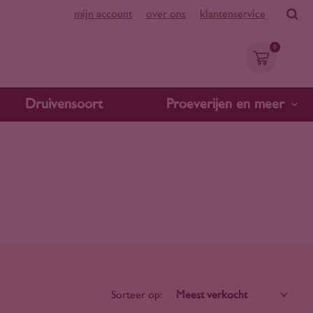
mijn account
over ons
klantenservice
0
Druivensoort
Proeverijen en meer
Sorteer op: