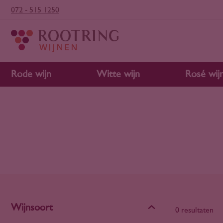
072 - 515 1250
Rode wijn
Witte wijn
Rosé wij
Wijnsoort
0 resultaten