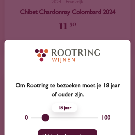
2024
Frankrijk
Chibet Chardonnay Colombard 2024
11
50
Chardonnay
Om Rootring te bezoeken moet je 18 jaar
of ouder zijn.
18
0
100