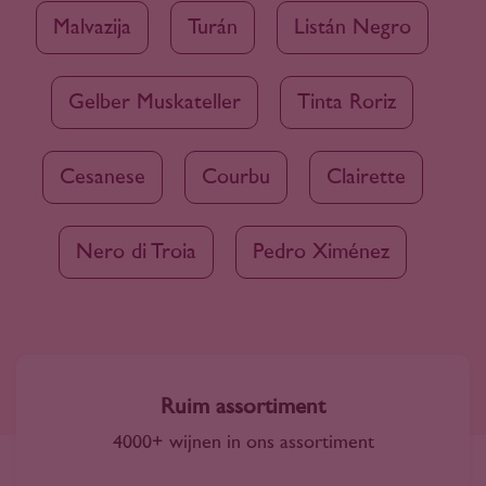
Malvazija
Turán
Listán Negro
Gelber Muskateller
Tinta Roriz
Cesanese
Courbu
Clairette
Nero di Troia
Pedro Ximénez
Ruim assortiment
4000+ wijnen in ons assortiment