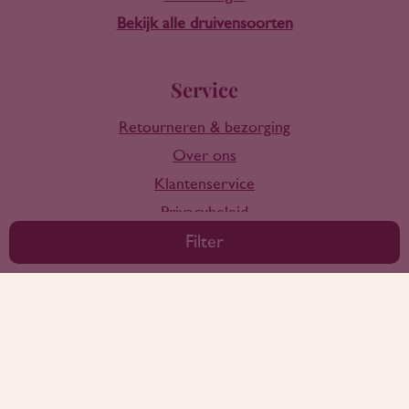
Bekijk alle druivensoorten
Service
Retourneren & bezorging
Over ons
Klantenservice
Privacybeleid
Algemene voorwaarden
Filter
Copyright 2026 - Rootring Wijnen