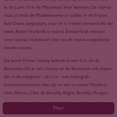
in de Loire of in de Mâconnais. Voor kenners: De Gamay
staat al sinds de Middeleeuwen in Gaillac in de Franse
Sud-Ouest aangeplant, maar er is vrijwel niemand die dat
weet. Buiten Frankrijk is vooral Zwitserland relevant
voor Gamay, hij behoort hier tot de meest aangeplante
blauwe rassen.
De beste Franse Gamay belandt in een Cru uit de
Beaujolais. Als je een Gamay uit de Beaujolais wilt kopen,
dan is de wijngaard - de Cru - een belangrijk
kwaliteitscriterium. Het zijn er tien in totaal: Moulin-à-
Vent, Fleurie, Côte de Brouilly, Régné, Brouilly, Morgon,
Chiroubles, Chénas, Saint-Amour en Juliénas. Deze Cru's
Filter
verwijzen naar de wijngaarden. De allerbeste liggen in