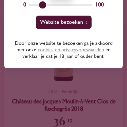
0
100
Website bezoeken
Door onze website te bezoeken ga je akkoord
met onze
cookie- en privacyvoorwaarden
en
verklaar je dat je 18 jaar of ouder bent.
2018
Frankrijk
Château des Jacques Moulin-à-Vent Clos de
Rochegrès 2018
36
15