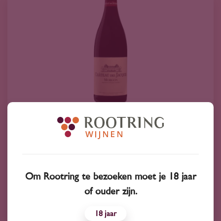
2023
Frankrijk
Château des Jacques Morgon 2023
23
55
Om Rootring te bezoeken moet je 18 jaar
Gamay
of ouder zijn.
Château des Jacques
18