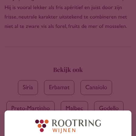
Hij is vooral lekker als fris apéritief en juist door zijn
frisse, neutrale karakter uitstekend te combineren met
niet al te zware vis als forel, fruits de mer of mosselen.
Bekijk ook
Síria
Erbamat
Canaiolo
Preto-Martinho
Malbec
Godello
Malvasia
Pinot Beurot