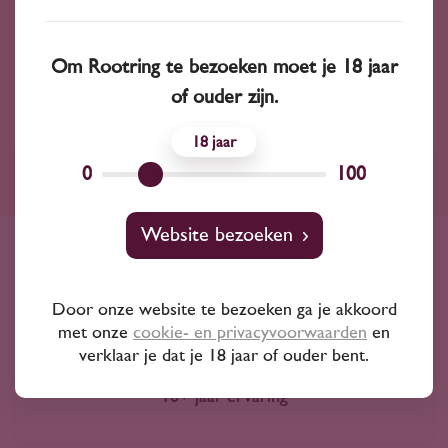
Kékfrankos
Chardonnay
Om Rootring te bezoeken moet je 18 jaar
of ouder zijn.
18
0
100
Ruim assortiment
4000+ wijnen in ons assortiment
Website bezoeken
Advies nodig?
Door onze website te bezoeken ga je akkoord
Wij kunnen je altijd adviseren
met onze
cookie- en privacyvoorwaarden
en
verklaar je dat je 18 jaar of ouder bent.
Wijnprofessionals
10+ jaar ervaring