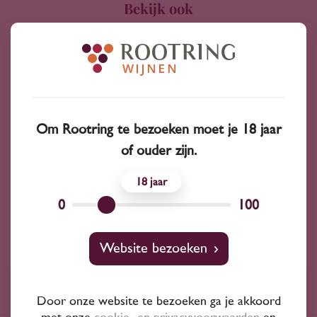
Bekijk ook
Favorita
Prosecco
Gaglioppo
Siuvignier Gris
Cococciola
Om Rootring te bezoeken moet je 18 jaar
Albana
Muskat Ottonel
Loureiro
of ouder zijn.
18
Mauzac
Pinot Nero
0
100
Website bezoeken
Ruim assortiment
Door onze website te bezoeken ga je akkoord