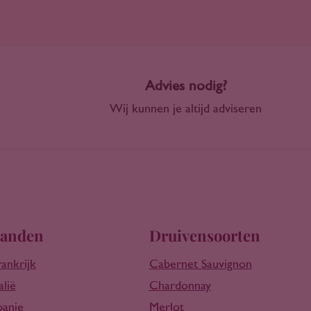
Advies nodig?
Wij kunnen je altijd adviseren
anden
Druivensoorten
rankrijk
Cabernet Sauvignon
alië
Chardonnay
panje
Merlot