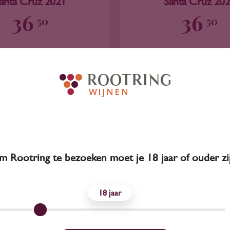
anta Cruz 2021
Santa Cruz 20
36
36
50
50
Godello
Godello
Telmo Rodriguez
Telmo Rodrigu
 Rootring te bezoeken moet je 18 jaar of ouder zi
18