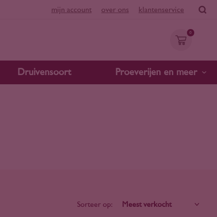
mijn account
over ons
klantenservice
0
Druivensoort
Proeverijen en meer
Sorteer op: