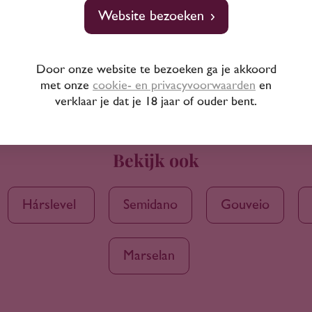
Website bezoeken
Door onze website te bezoeken ga je akkoord
met onze
cookie- en privacyvoorwaarden
en
verklaar je dat je 18 jaar of ouder bent.
Bekijk ook
Hárslevelű
Semidano
Gouveio
Marselan