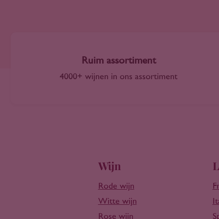
Castilla-La Mancha
2011
Catalonië
2012
Central Valley Chili
2013
Central Valley VS
2014
Chablis
Ruim assortiment
2015
Champagne
4000+ wijnen in ons assortiment
2016
Charante
2017
Chianti
2018
Coastal Region
2019
Cocuimbo Valley
2020
Corsica
2021
Côteaux de l'Atlas
2022
Wijn
L
Dão
2023
Diyarbakir
2024
Rode wijn
F
Douro
2025
Witte wijn
It
Eger
2026
Rose wijn
S
Elzas