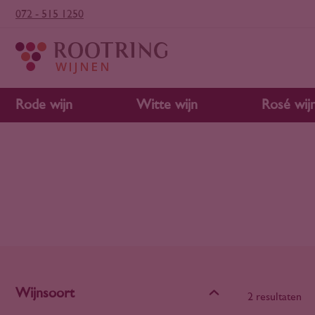
072 - 515 1250
Rode wijn
Witte wijn
Rosé wij
Wijnsoort
2 resultaten