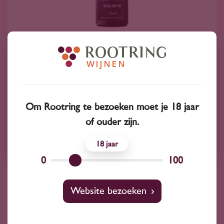
2025
Oostenrijk
Wohlmuth Südsteiermark Gelber
Muskateller 'Phyllit' 2025
18
95
Om Rootring te bezoeken moet je 18 jaar
of ouder zijn.
Gelber Muskateller
Wohlmuth
18
0
100
Website bezoeken