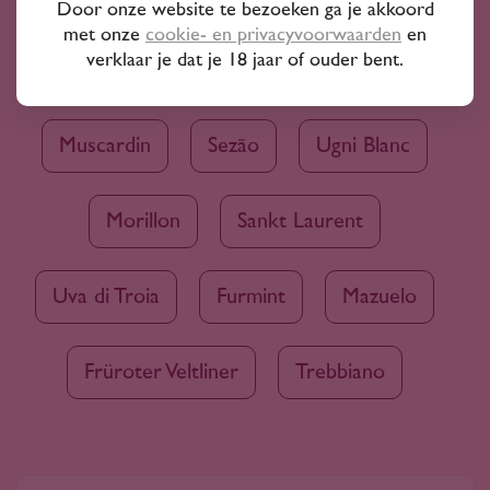
Door onze website te bezoeken ga je akkoord
met onze
cookie- en privacyvoorwaarden
en
verklaar je dat je 18 jaar of ouder bent.
Bekijk ook
Muscardin
Sezão
Ugni Blanc
Morillon
Sankt Laurent
Uva di Troia
Furmint
Mazuelo
Früroter Veltliner
Trebbiano