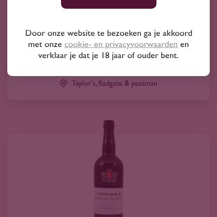
Taylor's Golden Age 50 Year Very Old Tawny
Port
386
Door onze website te bezoeken ga je akkoord
90
met onze
cookie- en privacyvoorwaarden
en
verklaar je dat je 18 jaar of ouder bent.
Touriga Franca
Taylor's, fladgate & yeatman