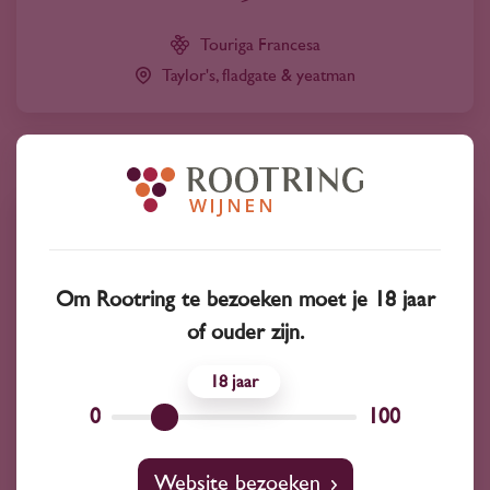
Touriga Francesa
Taylor's, fladgate & yeatman
Om Rootring te bezoeken moet je 18 jaar
of ouder zijn.
18
0
100
Portugal
Website bezoeken