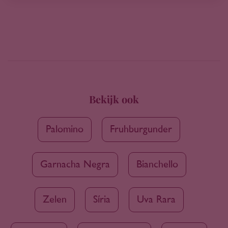
Bekijk ook
Palomino
Fruhburgunder
Garnacha Negra
Bianchello
Zelen
Síria
Uva Rara