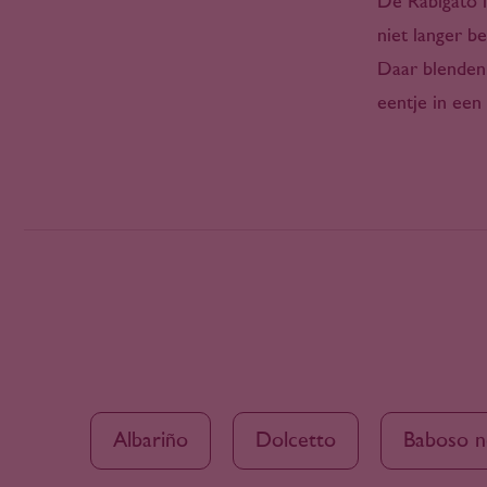
De Rabigato i
Klein Karoo
niet langer b
La Mancha
Lac de Bienne
Daar blenden 
Langedijk
eentje in een 
Languedoc-Roussillon
Lazio
Levante
Ligurië
Limburg
Lissabon
Loire
Lombardije
Maasvallei Limburg
Marken
Marlborough
Albariño
Dolcetto
Baboso n
Mátra
McLaren Vale