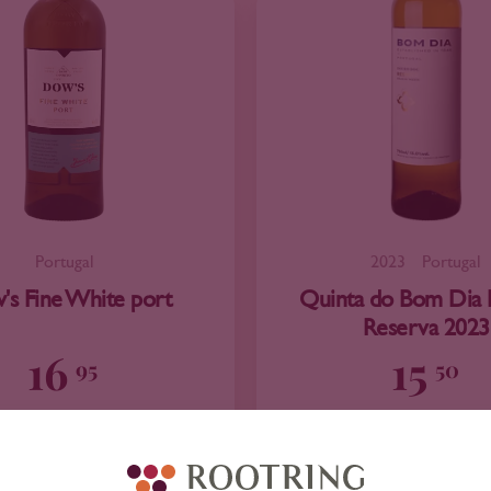
Portugal
2023
Portugal
s Fine White port
Quinta do Bom Dia 
Reserva 2023
16
15
95
50
Codega
Viosinho