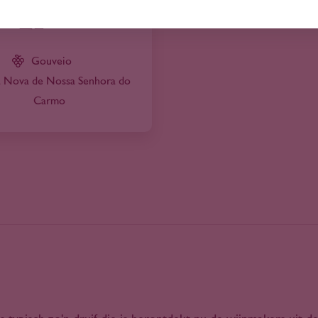
21
60
Gouveio
 Nova de Nossa Senhora do
Carmo