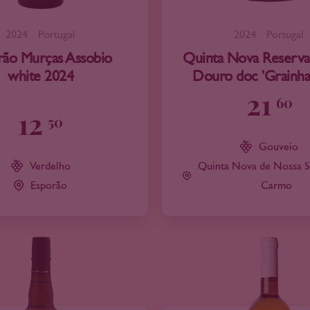
2024
Portugal
2024
Portugal
rão Murças Assobio
Quinta Nova Reserva
white 2024
Douro doc 'Grainha
21
60
12
50
Gouveio
Verdelho
Quinta Nova de Nossa S
Esporão
Carmo