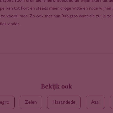
s typisch zo'n druif die is herontdekt nu de wijnmakers uit 
eperken tot Port en steeds meer droge witte en rode wijnen 
ze vooral mee. Zo ook met hun Rabigato want die zul je zeld
fles vinden.
Bekijk ook
egro
Zelen
Hasandede
Azal