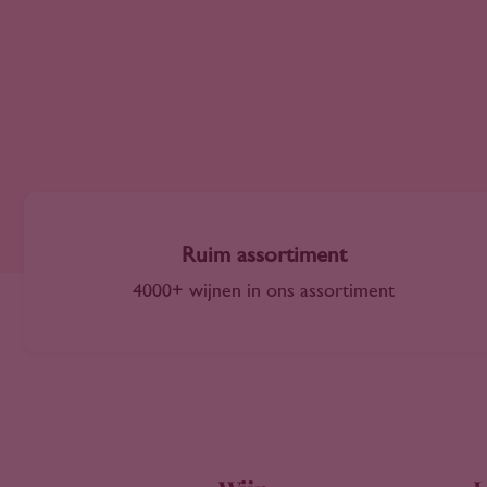
Meknès Region
Mendoza
Minho
Moezel
Moezel LX
Molise
Moselle
Nahe
Ruim assortiment
Navarra
New South Wales
4000+ wijnen in ons assortiment
Niederösterreich
Normandië
Northern Cape
Olifants River
Orange River
Oregon