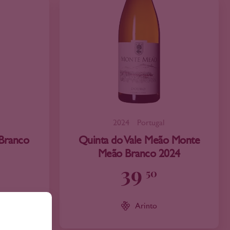
2024
Portugal
Branco
Quinta do Vale Meão Monte
Meão Branco 2024
39
50
Arinto