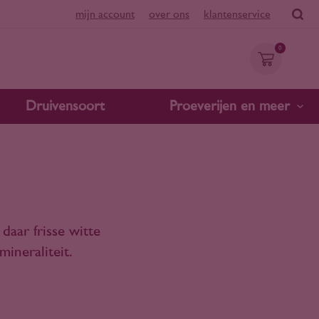
mijn account
over ons
klantenservice
0
Druivensoort
Proeverijen en meer
daar frisse witte
ineraliteit.