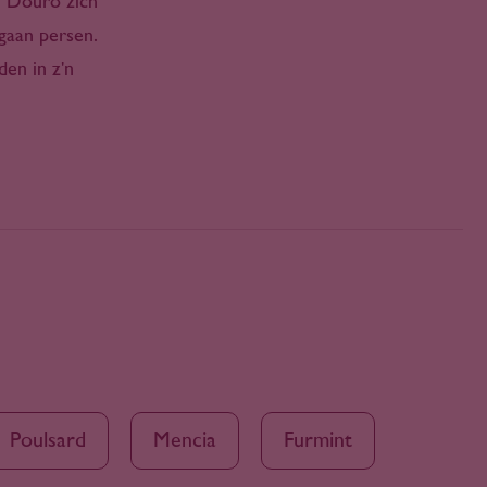
de Douro zich
gaan persen.
en in z'n
Poulsard
Mencia
Furmint