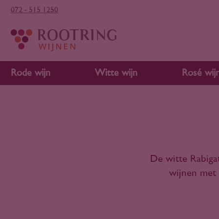
072 - 515 1250
Rode wijn
Witte wijn
Rosé wij
De witte Rabigat
wijnen met 