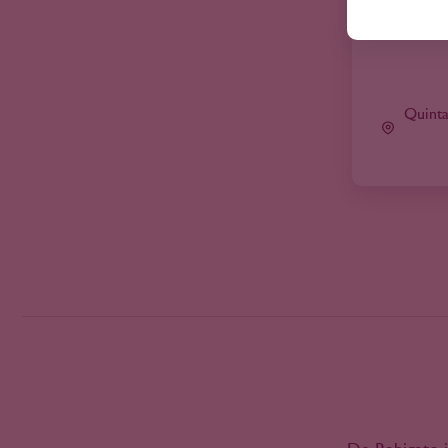
2023
Diyarbakir
2024
Douro
2025
Eger
2026
Elzas
Quinta
Emilia-Romagna
Etyek-Buda
Franken
Frankrijk
Friuli-Venezia Giulia
Galicië
Gelderland
Graubünden
Hawkes Bay
Italië
Jura
Kamptal