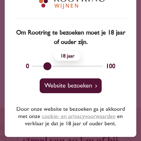
Wijnsoort
Witte wijn
Jaargang
2018
Om Rootring te bezoeken moet je 18 jaar
of ouder zijn.
Inhoud
375 ml
18
Alchohol
11.00 %
0
100
Land
Oostenrijk
Website bezoeken
Door onze website te bezoeken ga je akkoord
met onze
cookie- en privacyvoorwaarden
en
verklaar je dat je 18 jaar of ouder bent.
Gratis bezorgd binnen een
straal van 20 km of bij